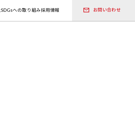
お問い合わせ
社
SDGsへの取り組み
採用情報